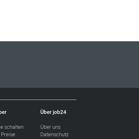
ber
Über job24
ge schalten
Über uns
 Preise
Datenschutz