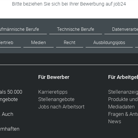
Bitte beziehen Sie sich bei Ihrer Bewerbung auf job24
ufmännische Berufe
Technische Berufe
Datenverarb
ertrieb
Medien
Recht
Ausbildungsjobs
Für Bewerber
Für Arbeitge
als 50.000
Karrieretipps
Stellenanzei
angebote
Stellenangebote
Produkte und
Jobs nach Arbeitsort
Mediadaten
. Auch
Fragen & Ant
News
amhaften