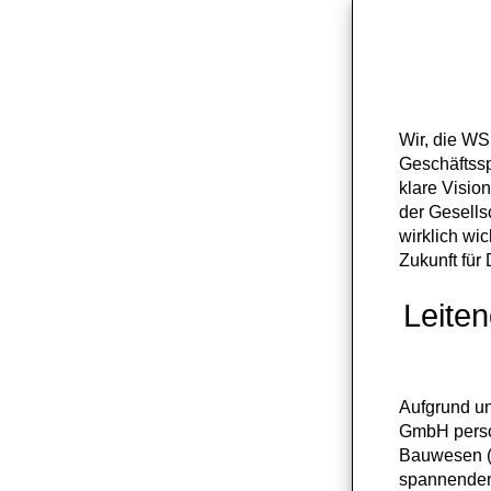
Wir, die WS
Geschäftssp
klare Visio
der Gesells
wirklich wic
Zukunft für 
Leiten
Aufgrund un
GmbH person
Bauwesen (al
spannenden