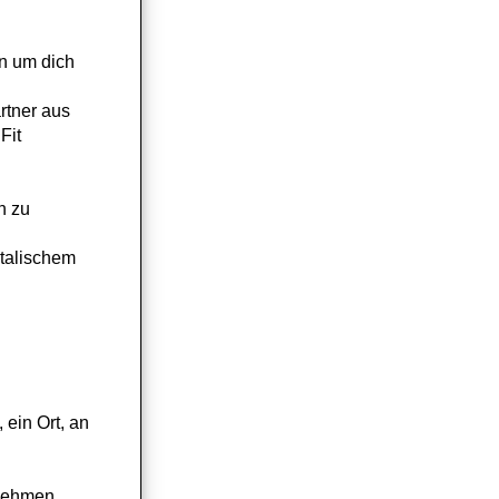
n um dich
rtner aus
Fit
h zu
stalischem
ein Ort, an
rnehmen.