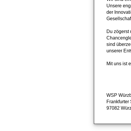
Unsere enga
der Innovati
Gesellschaft
Du zögerst 
Chancenglei
sind überze
unserer Ent
Mit uns ist 
WSP Würzb
Frankfurter 
97082 Wür