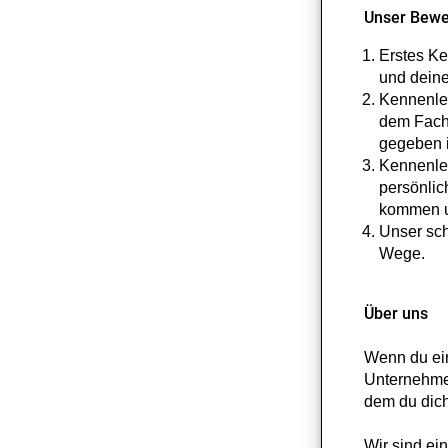
Unser Bewe
Erstes Ke
und dein
Kennenler
dem Fachb
gegeben i
Kennenler
persönlic
kommen un
Unser sch
Wege.
Über uns
Wenn du ein
Unternehmen
dem du dich
Wir sind ei