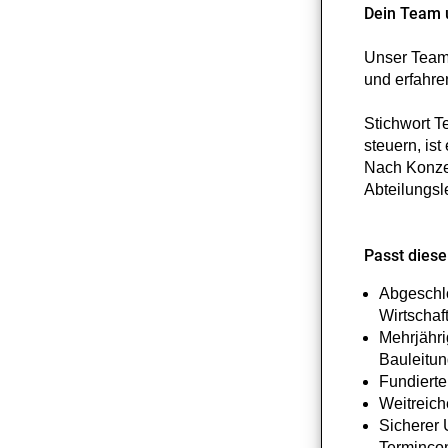
Dein Team 
Unser Team 
und erfahr
Stichwort T
steuern, is
Nach Konzer
Abteilungsl
Passt diese 
Abgeschlo
Wirtschaf
Mehrjähri
Bauleitu
Fundiert
Weitreich
Sicherer 
Termincon