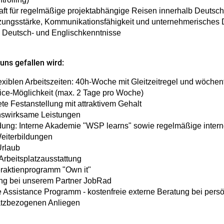
aft für regelmäßige projektabhängige Reisen innerhalb Deutsc
zungsstärke, Kommunikationsfähigkeit und unternehmerisches
 Deutsch- und Englischkenntnisse
 uns gefallen wird:
exiblen Arbeitszeiten: 40h-Woche mit Gleitzeitregel und wöchent
ce-Möglichkeit (max. 2 Tage pro Woche)
ete Festanstellung mit attraktivem Gehalt
swirksame Leistungen
dung: Interne Akademie "WSP learns" sowie regelmäßige inter
eiterbildungen
Urlaub
rbeitsplatzausstattung
eraktienprogramm "Own it"
ing bei unserem Partner JobRad
Assistance Programm - kostenfreie externe Beratung bei pers
latzbezogenen Anliegen