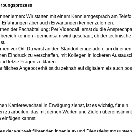
rbungsprozess
nnenlernen: Wir starten mit einem Kennlerngespräch am Telefo
e Erfahrungen aber auch Erwartungen kennenzulernen.
nen der Fachabteilung: Per Videocall lernst du die Ansprechpa
ereich kennen - gemeinsam wird geschaut, ob der technische 
st.
nen vor Ort: Du wirst an den Standort eingeladen, um dir einen
hen Eindruck zu verschaffen, mit Kollegen in lockeren Austausc
d letzte Fragen zu klären.
riftliches Angebot erhältst du zeitnah auf digitalem als auch po
en Karrierewechsel in Erwägung ziehst, ist es wichtig, für ein
 zu arbeiten, das mit deinen Werten und Zielen übereinstimmt, 
 einfügen kannst.
nes der weltweit führenden Ingenieur- und Dienstleistungsunte