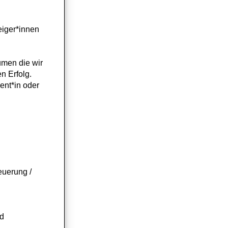
eiger*innen
umen die wir
n Erfolg.
ent*in oder
euerung /
nd