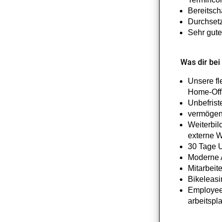
Bereitsch
Durchset
Sehr gute
Was dir bei
Unsere fl
Home-Offi
Unbefrist
vermögen
Weiterbil
externe W
30 Tage 
Moderne A
Mitarbeit
Bikeleas
Employee 
arbeits­p