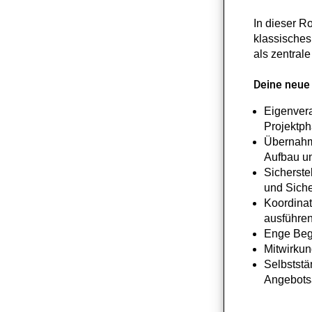
In dieser Ro
klassisches
als zentrale
Deine neue 
Eigenvera
Projektp
Übernahme
Aufbau u
Sicherste
und Siche
Koordinat
ausführe
Enge Begl
Mitwirku
Selbstst
Angebots