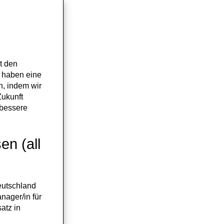
t den
r haben eine
n, indem wir
Zukunft
e bessere
en (all
eutschland
nager/in für
atz in