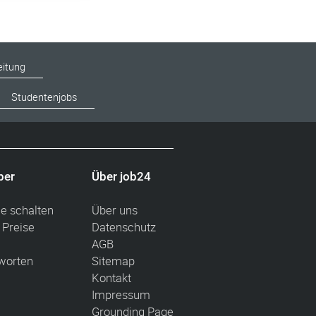
eitung
Studentenjobs
ber
Über job24
ge schalten
Über uns
 Preise
Datenschutz
AGB
worten
Sitemap
Kontakt
Impressum
Grounding Page