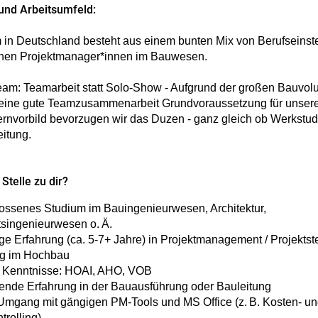
und Arbeitsumfeld:
in Deutschland besteht aus einem bunten Mix von Berufseinst
enen Projektmanager*innen im Bauwesen.
eam: Teamarbeit statt Solo-Show - Aufgrund der großen Bauvol
t eine gute Teamzusammenarbeit Grundvoraussetzung für unsere
nvorbild bevorzugen wir das Duzen - ganz gleich ob Werkstud
eitung.
Stelle zu dir?
ssenes Studium im Bauingenieurwesen, Architektur,
tsingenieurwesen o. Ä.
ge Erfahrung (ca. 5-7+ Jahre) in Projektmanagement / Projektst
ng im Hochbau
e Kenntnisse: HOAI, AHO, VOB
ende Erfahrung in der Bauausführung oder Bauleitung
Umgang mit gängigen PM-Tools und MS Office (z. B. Kosten- u
trolling)