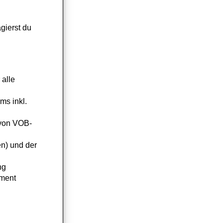
gierst du
 alle
ms inkl.
 von VOB-
en) und der
ng
ment