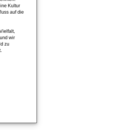
ine Kultur
luss auf die
ielfalt,
 und wir
ld zu
.