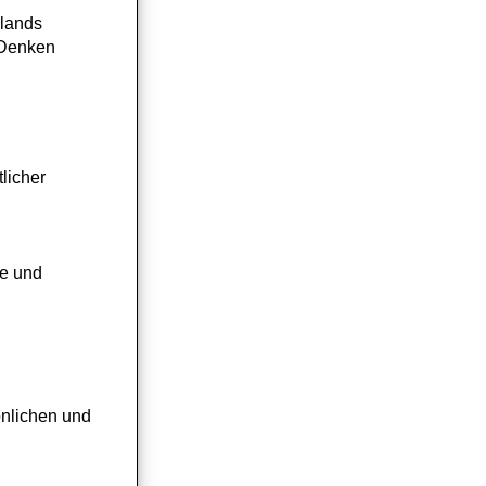
hlands
 Denken
licher
ne und
önlichen und