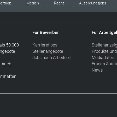
ertrieb
Medien
Recht
Ausbildungsjobs
Für Bewerber
Für Arbeitge
als 50.000
Karrieretipps
Stellenanzei
angebote
Stellenangebote
Produkte und
Jobs nach Arbeitsort
Mediadaten
. Auch
Fragen & Ant
News
amhaften