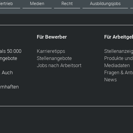
ertrieb
Medien
Recht
Ausbildungsjobs
Für Bewerber
Für Arbeitge
als 50.000
Karrieretipps
Stellenanzei
angebote
Stellenangebote
Produkte und
Jobs nach Arbeitsort
Mediadaten
. Auch
Fragen & Ant
News
amhaften