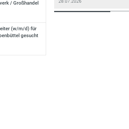
28.07.2026
werk / Großhandel
iter (w/m/d) für
enbüttel gesucht